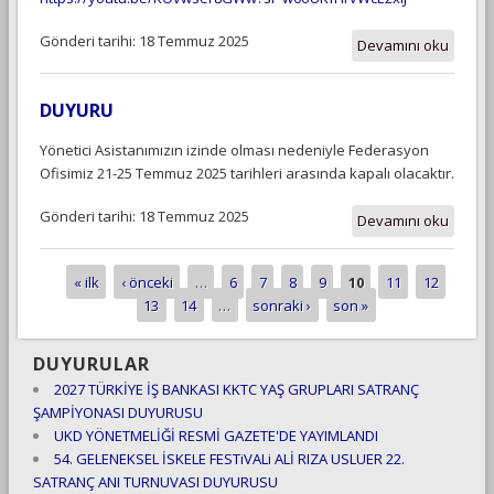
Gönderi tarihi: 18 Temmuz 2025
Devamını oku
DUYURU
Yönetici Asistanımızın izinde olması nedeniyle Federasyon
Ofisimiz 21-25 Temmuz 2025 tarihleri arasında kapalı olacaktır.
Gönderi tarihi: 18 Temmuz 2025
Devamını oku
« ilk
‹ önceki
…
6
7
8
9
10
11
12
Sayfalar
13
14
…
sonraki ›
son »
DUYURULAR
2027 TÜRKİYE İŞ BANKASI KKTC YAŞ GRUPLARI SATRANÇ
ŞAMPİYONASI DUYURUSU
UKD YÖNETMELİĞİ RESMİ GAZETE'DE YAYIMLANDI
54. GELENEKSEL İSKELE FESTiVALi ALİ RIZA USLUER 22.
SATRANÇ ANI TURNUVASI DUYURUSU