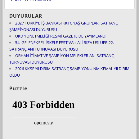
DUYURULAR
2027 TÜRKİYE İŞ BANKASI KKTC YAŞ GRUPLARI SATRANÇ
ŞAMPİYONASI DUYURUSU
UKD YÖNETMELİĞİ RESMİ GAZETE'DE YAYIMLANDI
54. GELENEKSEL İSKELE FESTiVALi ALİ RIZA USLUER 22.
SATRANÇ ANI TURNUVASI DUYURUSU
ORHAN İTİMAT VE ŞAMPİYON MELEKLER ANI SATRANÇ
TURNUVASI DUYURUSU
2026 KKSF YILDIRIM SATRANÇ ŞAMPİYONU NM KEMAL YILDIRIM
OLDU
Puzzle