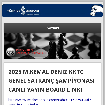
Gezinti
2025 M.KEMAL DENİZ KKTC
GENEL SATRANÇ ŞAMPİYONASI
CANLI YAYIN BOARD LINKI
https://view.livechesscloud.com/#9d899316-d694-40f2-
a9ca-f927994d8d76