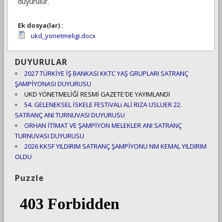
duyurulur.
Ek dosya(lar) :
ukd_yonetmeligi.docx
DUYURULAR
2027 TÜRKİYE İŞ BANKASI KKTC YAŞ GRUPLARI SATRANÇ
ŞAMPİYONASI DUYURUSU
UKD YÖNETMELİĞİ RESMİ GAZETE'DE YAYIMLANDI
54. GELENEKSEL İSKELE FESTiVALi ALİ RIZA USLUER 22.
SATRANÇ ANI TURNUVASI DUYURUSU
ORHAN İTİMAT VE ŞAMPİYON MELEKLER ANI SATRANÇ
TURNUVASI DUYURUSU
2026 KKSF YILDIRIM SATRANÇ ŞAMPİYONU NM KEMAL YILDIRIM
OLDU
Puzzle