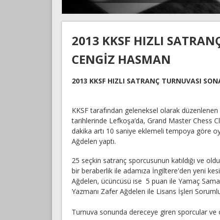
2013 KKSF HIZLI SATRA
CENGİZ HASMAN
2013 KKSF HIZLI SATRANÇ TURNUVASI SONA
KKSF tarafından geleneksel olarak düzenlenen h
tarihlerinde Lefkoşa’da, Grand Master Chess Cl
dakika artı 10 saniye eklemeli tempoya göre o
Ağdelen yaptı.
25 seçkin satranç sporcusunun katıldığı ve old
bir beraberlik ile adamıza İngiltere'den yeni 
Ağdelen, ücüncüsü ise 5 puan ile Yamaç Saman
Yazmanı Zafer Ağdelen ile Lisans İşleri Sorumlu
Turnuva sonunda dereceye giren sporcular ve ö