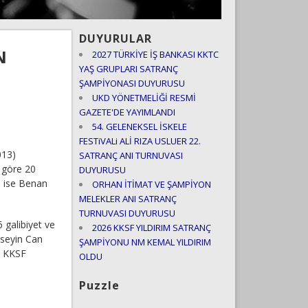
DUYURULAR
N
2027 TÜRKİYE İŞ BANKASI KKTC
YAŞ GRUPLARI SATRANÇ
ŞAMPİYONASI DUYURUSU
UKD YÖNETMELİĞİ RESMİ
GAZETE'DE YAYIMLANDI
54. GELENEKSEL İSKELE
FESTiVALi ALİ RIZA USLUER 22.
013)
SATRANÇ ANI TURNUVASI
 göre 20
DUYURUSU
i ise Benan
ORHAN İTİMAT VE ŞAMPİYON
MELEKLER ANI SATRANÇ
TURNUVASI DUYURUSU
 galibiyet ve
2026 KKSF YILDIRIM SATRANÇ
üseyin Can
ŞAMPİYONU NM KEMAL YILDIRIM
i KKSF
OLDU
Puzzle