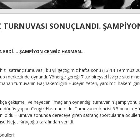
NÇ TURNUVASI SONUÇLANDI. ŞAMPİYO
 ERDİ.... ŞAMPİYON CENGİZ HASMAN...
ızlı satranç turnuvası, bu yıl geçtiğimiz hafta sonu (13-14 Temmuz 2
ub merkezinde oynandı. Yönerge gereği 7 tur bireysel İsviçre sitemine
ynanan turnuvanın Başhakemliğini Hüseyin Yeten, yardımcı hakemliğin
ukça çekişmeli ve heyecanlı maçların oynandığı turnuvanın şampiyonu 6
kesin dönüş yapan Cengiz Hasman oldu. Turnuvanın ikincisi 5.5 puanla H
i oldu. Turnuva sonunda dereceye giren satranç sporcularına ödüller
su Nejat Kıraçoğlu tarafından verildi.
dülleri: