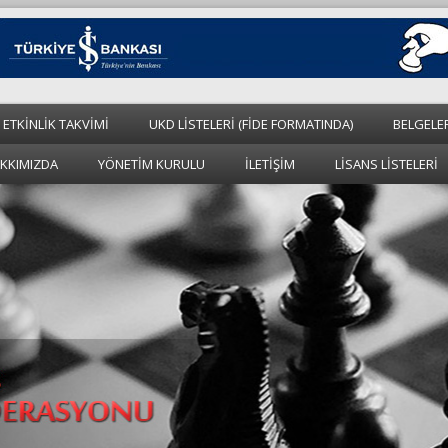
 ETKİNLİK TAKVİMİ
UKD LİSTELERİ (FİDE FORMATINDA)
BELGELE
KKIMIZDA
YÖNETİM KURULU
İLETİŞİM
LİSANS LİSTELERİ