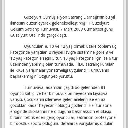
Güzelyurt Gümüş Piyon Satranç Derneği'nin bu yıl
ikincisini düzenleyerek gelenekselleştirdiği II. Güzelyurt
Gelişim Satranç Turnuvası, 7 Mart 2008 Cumartesi günü
Güzelyurt Oteli'nde gerçekleşti.
Oyuncular, 8, 10 ve 12 yaş olmak üzere toplam üç
kategoride yarıştılar. B
ireysel İsviçre sistemine göre 8 ve
12 yaş kategorileri için 5 tur, 10 yaş kategorisi için ise 6 tur
üzerinden yapılmış olan turnuvada, FİDE satranç kuralları
ile KKSF yarışmalar yönetmeliği uygulandı. Turnuvanın
başhakemliğini Özgür Şeb yürüttü.
Turnuvaya, adamızın çeşitli bölgelerinden 81
oyuncu katıldı ve her biri büyük bir heyecanla kıyasıya
yarışıtı. Çocuklarını izlemeye gelen ailelerin ise en az
çocukları kadar heyecanlı olduğu gözlendi. Her tur sona
erdiğinde skorlarının ne olduğuna bakmaksızın el sıkışıp
birbirini tebrik eden genç oyuncular, satrancın profesyonel
bir dostluk sporu olduğunu defalarca vurgulamış oldular.