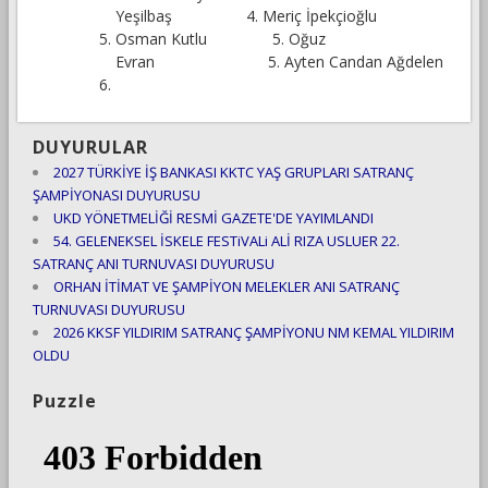
Yeşilbaş 4. Meriç İpekçioğlu
Osman Kutlu 5. Oğuz
Evran 5. Ayten Candan Ağdelen
DUYURULAR
2027 TÜRKİYE İŞ BANKASI KKTC YAŞ GRUPLARI SATRANÇ
ŞAMPİYONASI DUYURUSU
UKD YÖNETMELİĞİ RESMİ GAZETE'DE YAYIMLANDI
54. GELENEKSEL İSKELE FESTiVALi ALİ RIZA USLUER 22.
SATRANÇ ANI TURNUVASI DUYURUSU
ORHAN İTİMAT VE ŞAMPİYON MELEKLER ANI SATRANÇ
TURNUVASI DUYURUSU
2026 KKSF YILDIRIM SATRANÇ ŞAMPİYONU NM KEMAL YILDIRIM
OLDU
Puzzle