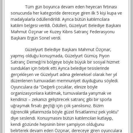
Tüm gün boyunca devam eden heyecan fırtınası
sonucunda her kategoride dereceye giren ilk 5 kişi kupa ve
madalyalarla ödüllendirildi. Ayrıca bütün katılımcılara
katılım belgesi verildi. Ödülleri, Güzelyurt Belediye Başkanı
Mahmut Özçınar ve Kuzey Kıbrıs Satranç Federasyonu
Başkanı Ergün Sonel verdi.
Güzelyurt Belediye Başkanı Mahmut Özçınar,
yapmış olduğu konuşmada, Güzelyurt Gümüş Piyon
Satranç Derneği'ni bölgeye böyle büyük bir sosyal hizmet
sundukları için tebrik etti Ayrıca belediye tesislerinde
gerçekleşen ve Güzelyurt adına geleneksel olarak her yıl
düzenlenen turnuvadan memnuniyet duyduğunu söyledi.
Oyunculara da “Değerli çocuklar, elinize böyle
organizasyonlara katılmak, turnuvalarda yarışmak ve
kendinizi – zekanızı geliştirecek satranç gibi bir sporla
uğraşmak fırsatı geçtiği için çok şanslısınız. Bizim
öğrencilik yıllarımızda böyle güzel fırsatlarımız pek yoktu”
diye seslendi. Konuşmasını bütün katılımcıları kutlayıp,
kendi gözünde hepsinin birer şampiyon olduğunu
belirterek devam eden Özçınar, dereceye giren oyunculara