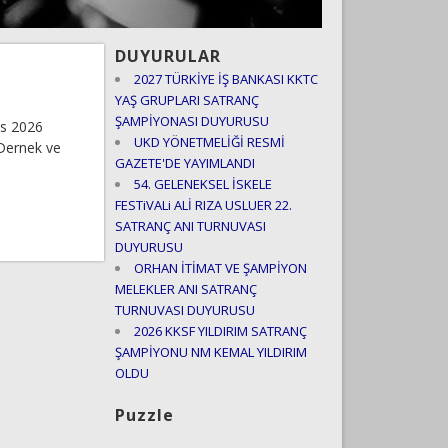
DUYURULAR
2027 TÜRKİYE İŞ BANKASI KKTC
YAŞ GRUPLARI SATRANÇ
ŞAMPİYONASI DUYURUSU
ıs 2026
UKD YÖNETMELİĞİ RESMİ
 Dernek ve
GAZETE'DE YAYIMLANDI
54. GELENEKSEL İSKELE
FESTiVALi ALİ RIZA USLUER 22.
SATRANÇ ANI TURNUVASI
DUYURUSU
ORHAN İTİMAT VE ŞAMPİYON
MELEKLER ANI SATRANÇ
TURNUVASI DUYURUSU
2026 KKSF YILDIRIM SATRANÇ
ŞAMPİYONU NM KEMAL YILDIRIM
OLDU
Puzzle