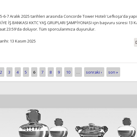
5-6-7 Aralık 2025 tarihleri arasında Concorde Tower Hotel/ Lefkoşa'da yapı
KİYE İŞ BANKASI KKTC YAŞ GRUPLARI ŞAMPİYONASI için başvuru süresi 13 K
aat 23:59'da doluyor. Tüm sporcularımıza duyurulur.
arihi: 13 Kasım 2025
2
3
4
5
6
7
8
9
10
…
sonraki ›
son »