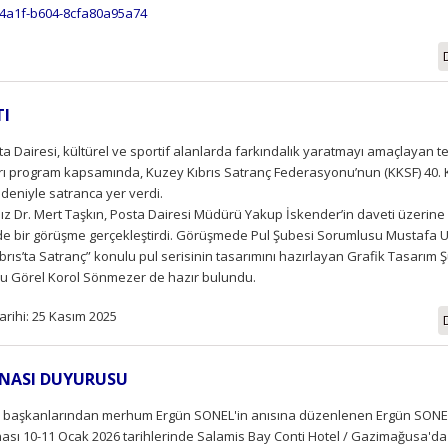
-4a1f-b604-8cfa80a95a74
TI
a Dairesi, kültürel ve sportif alanlarda farkındalık yaratmayı amaçlayan t
rı program kapsamında, Kuzey Kıbrıs Satranç Federasyonu’nun (KKSF) 40. Ku
deniyle satranca yer verdi.
z Dr. Mert Taşkın, Posta Dairesi Müdürü Yakup İskender’in daveti üzerine
de bir görüşme gerçekleştirdi. Görüşmede Pul Şubesi Sorumlusu Mustafa U
brıs’ta Satranç” konulu pul serisinin tasarımını hazırlayan Grafik Tasarım 
u Görel Korol Sönmezer de hazır bulundu.
arihi: 25 Kasım 2025
ONASI DUYURUSU
i başkanlarından merhum Ergün SONEL'in anısına düzenlenen Ergün SONE
sı 10-11 Ocak 2026 tarihlerinde Salamis Bay Conti Hotel / Gazimağusa'da 