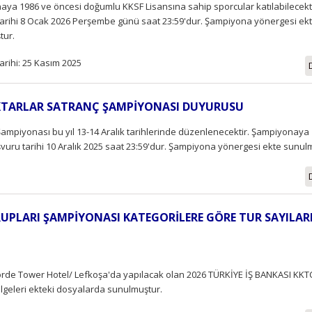
ya 1986 ve öncesi doğumlu KKSF Lisansına sahip sporcular katılabilecekt
arihi 8 Ocak 2026 Perşembe günü saat 23:59'dur. Şampiyona yönergesi ek
tur.
arihi: 25 Kasım 2025
EKTARLAR SATRANÇ ŞAMPİYONASI DUYURUSU
ampiyonası bu yıl 13-14 Aralık tarihlerinde düzenlenecektir. Şampiyonaya
vuru tarihi 10 Aralık 2025 saat 23:59'dur. Şampiyona yönergesi ekte sunul
GRUPLARI ŞAMPİYONASI KATEGORİLERE GÖRE TUR SAYILARI
ncorde Tower Hotel/ Lefkoşa'da yapılacak olan 2026 TÜRKİYE İŞ BANKASI KKT
lgeleri ekteki dosyalarda sunulmuştur.