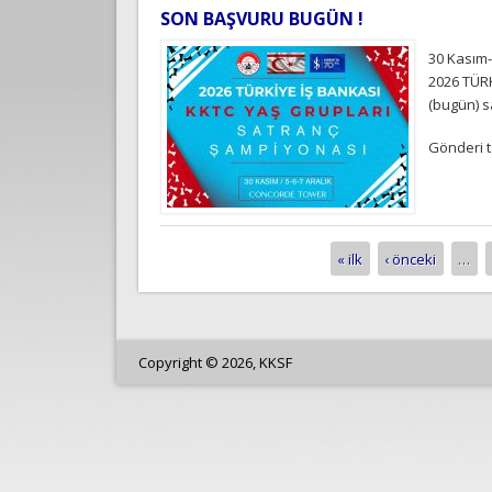
SON BAŞVURU BUGÜN !
30 Kasım-
2026 TÜR
(bugün) s
Gönderi t
« ilk
‹ önceki
…
Sayfalar
Copyright © 2026, KKSF