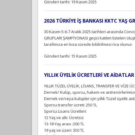
Gönderi tarihi: 19 Kasım 2025
2026 TÜRKİYE İŞ BANKASI KKTC YAŞ G
30 Kasım-5-6-7 Aralık 2025 tarihleri arasında Co
GRUPLARI ŞAMPİYONASI geçici katılım listeleri oluş
tarafımıza en kısa sürede bildirilmesi rica olunur.
Gönderi tarihi: 15 Kasım 2025
YILLIK ÜYELİK ÜCRETLERİ VE AİDATLA
YILLIK TÜZEL ÜYELİK, LİSANS, TRANSFER VE VİZE Ü
Dernek/ Kulüp, sporcu, hakem ve antrenörlerimiz
Dernek ve/veya kulüpler için yıllık Tüzel üyelik aid
Sporcu transfer ücreti: 250 TL
Sporcu Lisans Ücretleri:
12 Yaş ve altı: Ücretsiz
13-18 Yaş arası :200 TL
19 yaş ve üzeri: 350 TL