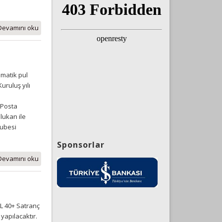
Devamını oku
ematik pul
ruluş yılı
 Posta
lukan ile
Şubesi
Sponsorlar
Devamını oku
L 40+ Satranç
yapılacaktır.