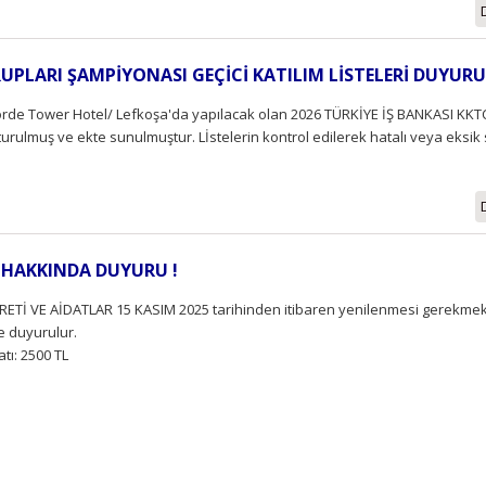
RUPLARI ŞAMPİYONASI GEÇİCİ KATILIM LİSTELERİ DUYURU
ncorde Tower Hotel/ Lefkoşa'da yapılacak olan 2026 TÜRKİYE İŞ BANKASI KKT
turulmuş ve ekte sunulmuştur. Lİstelerin kontrol edilerek hatalı veya eksik
R HAKKINDA DUYURU !
CRETİ VE AİDATLAR 15 KASIM 2025 tarihinden itibaren yenilenmesi gerekmek
e duyurulur.
atı: 2500 TL