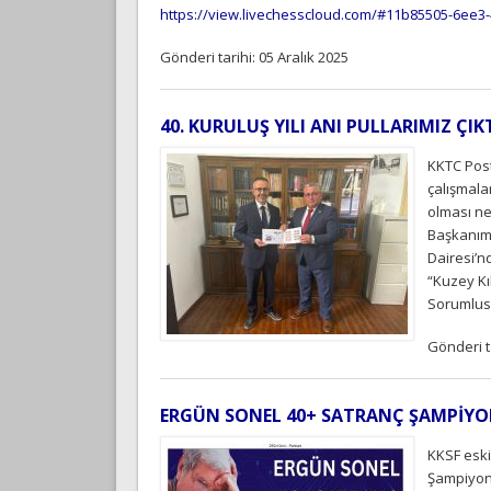
https://view.livechesscloud.com/#11b85505-6ee3
Gönderi tarihi: 05 Aralık 2025
40. KURULUŞ YILI ANI PULLARIMIZ ÇIK
KKTC Post
çalışmala
olması ne
Başkanımı
Dairesi’n
“Kuzey Kı
Sorumlus
Gönderi t
ERGÜN SONEL 40+ SATRANÇ ŞAMPİY
KKSF esk
Şampiyona