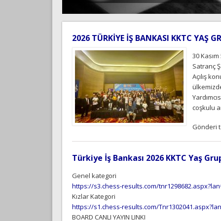
2026 TÜRKİYE İŞ BANKASI KKTC YAŞ 
30 Kasım 
Satranç Ş
Açılış ko
ülkemizde
Yardımcıs
coşkulu an
Gönderi ta
Türkiye İş Bankası 2026 KKTC Yaş Grup
Genel kategori
https://s3.chess-results.com/tnr1298682.aspx?l
Kızlar Kategori
https://s1.chess-results.com/Tnr1302041.aspx?
BOARD CANLI YAYIN LINKI