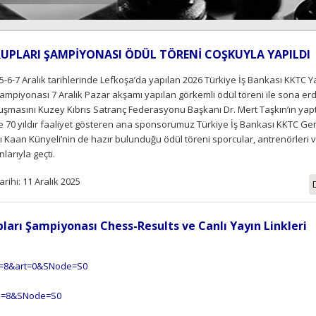
GRUPLARI ŞAMPİYONASI ÖDÜL TÖRENİ COŞKUYLA YAPILDI
5-6-7 Aralık tarihlerinde Lefkoşa’da yapılan 2026 Türkiye İş Bankası KKTC Y
ampiyonası 7 Aralık Pazar akşamı yapılan görkemli ödül töreni ile sona erd
nuşmasını Kuzey Kıbrıs Satranç Federasyonu Başkanı Dr. Mert Taşkın’ın yaptı
 70 yıldır faaliyet gösteren ana sponsorumuz Türkiye İş Bankası KKTC G
ı Kaan Künyeli’nin de hazır bulunduğu ödül töreni sporcular, antrenörleri ve
larıyla geçti.
rihi: 11 Aralık 2025
ları Şampiyonası Chess-Results ve Canlı Yayın Linkleri
an=8&art=0&SNode=S0
lan=8&SNode=S0