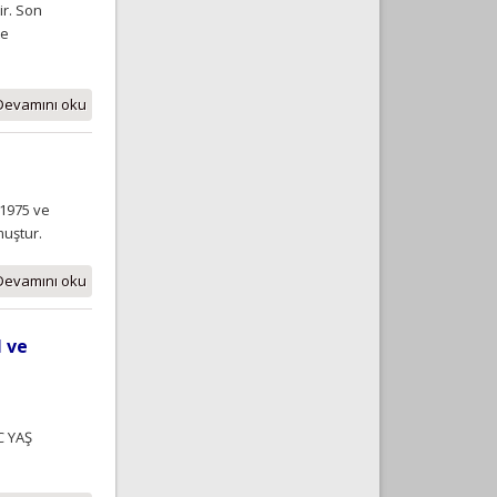
ir. Son
te
Devamını oku
 1975 ve
muştur.
Devamını oku
 ve
C YAŞ