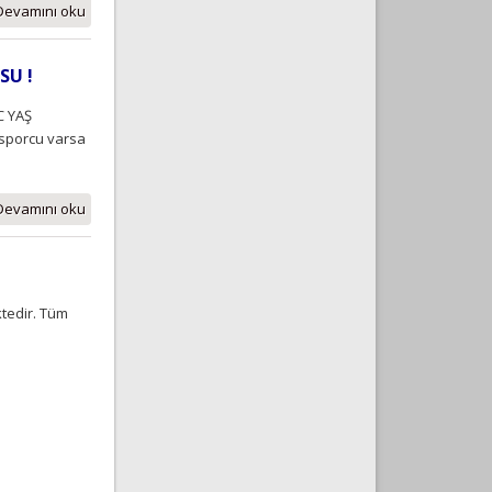
Devamını oku
SU !
C YAŞ
 sporcu varsa
Devamını oku
tedir. Tüm