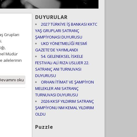
DUYURULAR
2027 TÜRKİYE İŞ BANKASI KKTC
YAŞ GRUPLARI SATRANÇ
aş Grupları
ŞAMPİYONASI DUYURUSU
i.
UKD YÖNETMELİĞİ RESMİ
ğı,
GAZETE'DE YAYIMLANDI
enel Müdür
54. GELENEKSEL İSKELE
 ailelerinin
FESTiVALi ALİ RIZA USLUER 22.
SATRANÇ ANI TURNUVASI
DUYURUSU
Devamını oku
ORHAN İTİMAT VE ŞAMPİYON
MELEKLER ANI SATRANÇ
TURNUVASI DUYURUSU
2026 KKSF YILDIRIM SATRANÇ
ŞAMPİYONU NM KEMAL YILDIRIM
OLDU
Puzzle