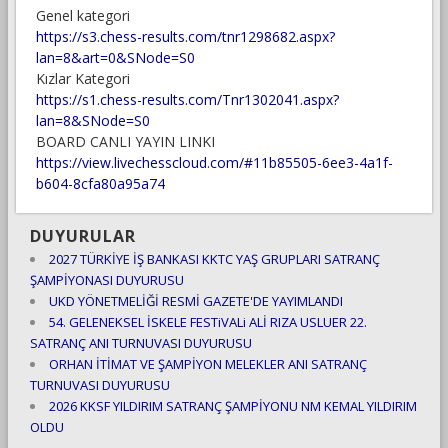
Genel kategori
https://s3.chess-results.com/tnr1298682.aspx?
lan=8&art=0&SNode=S0
Kızlar Kategori
https://s1.chess-results.com/Tnr1302041.aspx?
lan=8&SNode=S0
BOARD CANLI YAYIN LINKI
https://view.livechesscloud.com/#11b85505-6ee3-4a1f-
b604-8cfa80a95a74
DUYURULAR
2027 TÜRKİYE İŞ BANKASI KKTC YAŞ GRUPLARI SATRANÇ
ŞAMPİYONASI DUYURUSU
UKD YÖNETMELİĞİ RESMİ GAZETE'DE YAYIMLANDI
54. GELENEKSEL İSKELE FESTiVALi ALİ RIZA USLUER 22.
SATRANÇ ANI TURNUVASI DUYURUSU
ORHAN İTİMAT VE ŞAMPİYON MELEKLER ANI SATRANÇ
TURNUVASI DUYURUSU
2026 KKSF YILDIRIM SATRANÇ ŞAMPİYONU NM KEMAL YILDIRIM
OLDU