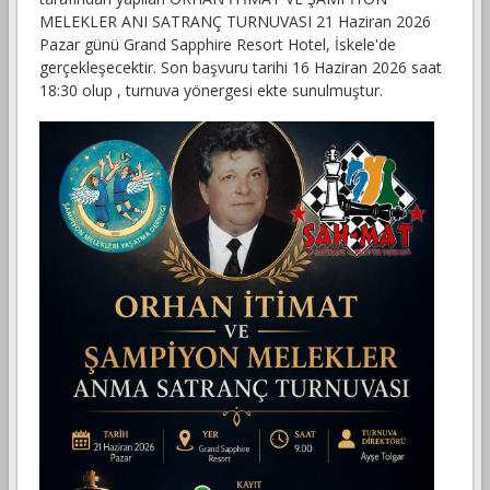
MELEKLER ANI SATRANÇ TURNUVASI 21 Haziran 2026
Pazar günü Grand Sapphire Resort Hotel, İskele'de
gerçekleşecektir. Son başvuru tarihi 16 Haziran 2026 saat
18:30 olup , turnuva yönergesi ekte sunulmuştur.