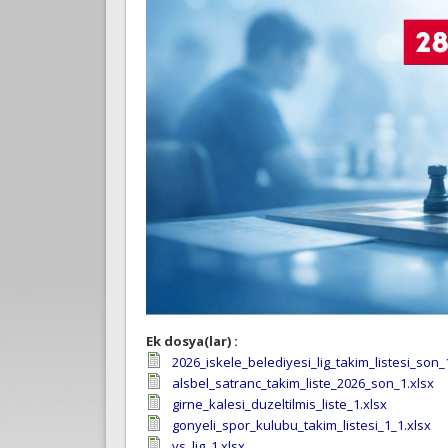
Ek dosya(lar) :
2026_iskele_belediyesi_lig_takim_listesi_son_1
alsbel_satranc_takim_liste_2026_son_1.xlsx
girne_kalesi_duzeltilmis_liste_1.xlsx
gonyeli_spor_kulubu_takim_listesi_1_1.xlsx
vs_lig_1.xlsx