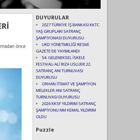
DUYURULAR
ERİ
2027 TÜRKİYE İŞ BANKASI KKTC
YAŞ GRUPLARI SATRANÇ
ŞAMPİYONASI DUYURUSU
UKD YÖNETMELİĞİ RESMİ
şlamadan önce
GAZETE'DE YAYIMLANDI
54. GELENEKSEL İSKELE
FESTiVALi ALİ RIZA USLUER 22.
SATRANÇ ANI TURNUVASI
DUYURUSU
ORHAN İTİMAT VE ŞAMPİYON
MELEKLER ANI SATRANÇ
TURNUVASI DUYURUSU
2026 KKSF YILDIRIM SATRANÇ
ŞAMPİYONU NM KEMAL YILDIRIM
OLDU
Puzzle